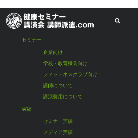
コ
ン
法人のお客様を対象に、健康の専門家
（トレーナーなど医科学スペシャリス
テ
ト）の 派遣による法人様向けプログラ
ム＆健康セミナーを行っております。
ン
ツ
セミナー
へ
企業向け
ス
学校・教育機関向け
キ
ッ
フィットネスクラブ向け
プ
講師について
講演費用について
実績
セミナー実績
メディア実績