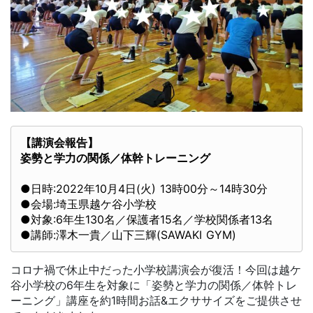
姿勢と学力の関係／体幹トレーニング
●日時:2022年10月4日(火) 13時00分～14時30分

●会場:埼玉県越ケ谷小学校

●対象:6年生130名／保護者15名／学校関係者13名

●講師:澤木一貴／山下三輝(SAWAKI GYM)
コロナ禍で休止中だった小学校講演会が復活！今回は越ケ
谷小学校の6年生を対象に「姿勢と学力の関係／体幹トレ
ーニング」講座を約1時間お話&エクササイズをご提供させ