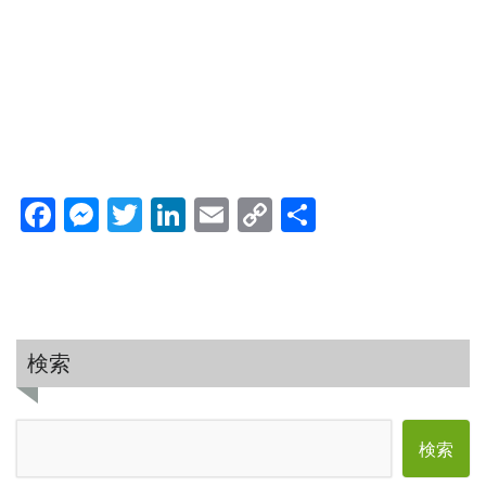
F
M
T
Li
E
C
共
a
e
w
n
m
o
有
c
ss
it
k
ail
p
e
e
te
e
y
b
n
r
dI
Li
検索
o
g
n
n
o
er
k
検索:
k