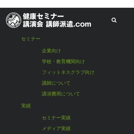
コ
ン
法人のお客様を対象に、健康の専門家
（トレーナーなど医科学スペシャリス
テ
ト）の 派遣による法人様向けプログラ
ム＆健康セミナーを行っております。
ン
ツ
セミナー
へ
企業向け
ス
学校・教育機関向け
キ
ッ
フィットネスクラブ向け
プ
講師について
講演費用について
実績
セミナー実績
メディア実績